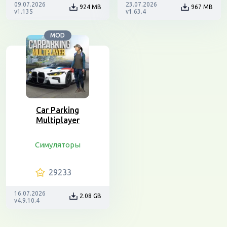
09.07.2026
23.07.2026
924 MB
967 MB
v1.135
v1.63.4
MOD
Car Parking
Multiplayer
Симуляторы
29233
16.07.2026
2.08 GB
v4.9.10.4