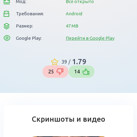
Мод:
Всё открыто
Требования:
Android
Размер:
47 MB
Google Play:
Перейти в Google Play
1.79
39
/
25
14
Скриншоты и видео