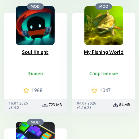
MOD
MOD
Soul Knight
My Fishing World
Экшен
Спортивные
1968
1047
16.07.2026
04.07.2026
723 MB
84 MB
v8.4.0
v1.16.28
MOD