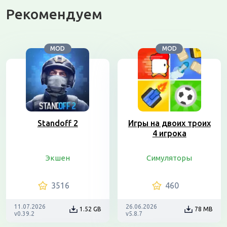
Рекомендуем
MOD
MOD
Standoff 2
Игры на двоих троих
4 игрока
Экшен
Симуляторы
3516
460
11.07.2026
26.06.2026
1.52 GB
78 MB
v0.39.2
v5.8.7