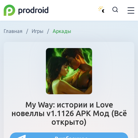
Главная
/
Игры
/
Аркады
My Way: истории и Love
новеллы v1.1126 APK Мод (Всё
открыто)