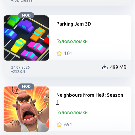
v7.4.1.36519
MOD
Parking Jam 3D
Головоломки
101
499 MB
24.07.2026
v232.0.9
MOD
Neighbours from Hell: Season
1
Головоломки
691