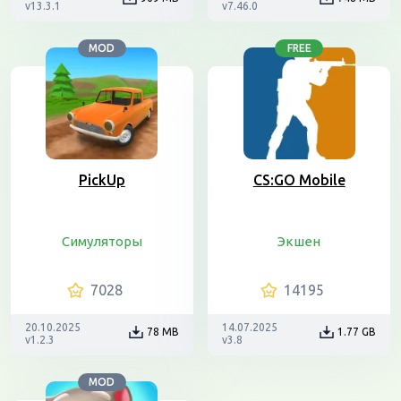
v13.3.1
v7.46.0
MOD
FREE
PickUp
CS:GO Mobile
Симуляторы
Экшен
7028
14195
20.10.2025
14.07.2025
78 MB
1.77 GB
v1.2.3
v3.8
MOD