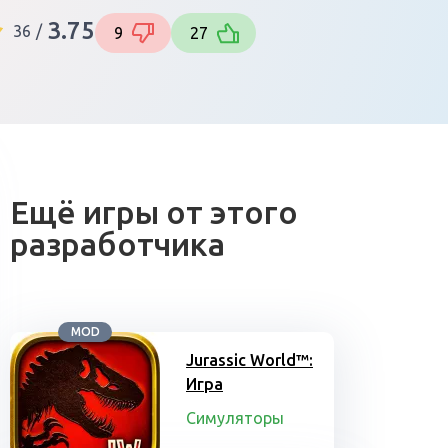
3.75
36
/
9
27
Ещё игры от этого
разработчика
MOD
Jurassic World™:
Игра
Симуляторы