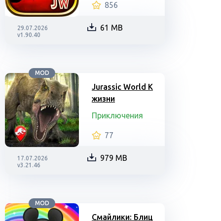
856
61 MB
29.07.2026
v1.90.40
MOD
Jurassic World К
жизни
Приключения
77
979 MB
17.07.2026
v3.21.46
MOD
Смайлики: Блиц