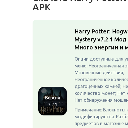
APK
Harry Potter: Hogw
Mystery v7.2.1
Мод 
Много энергии и 
Опции доступные для у
меню: Неограниченная э
Мгновенные действия;
Неограниченное количе
драгоценных камней; Н
количество монет; Нет 
Версия
Нет обнаружения мошен
7.2.1
Примечание: Блокноты 
модифицируются. Разб
предметов в магазине 