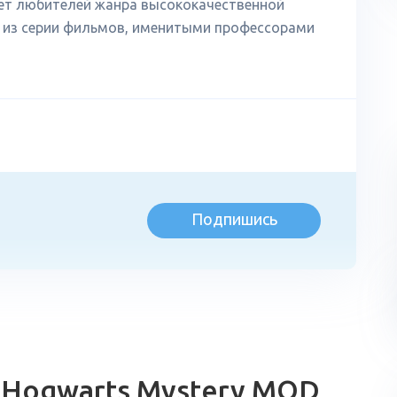
ает любителей жанра высококачественной
й из серии фильмов, именитыми профессорами
Подпишись
л
: Hogwarts Mystery MOD