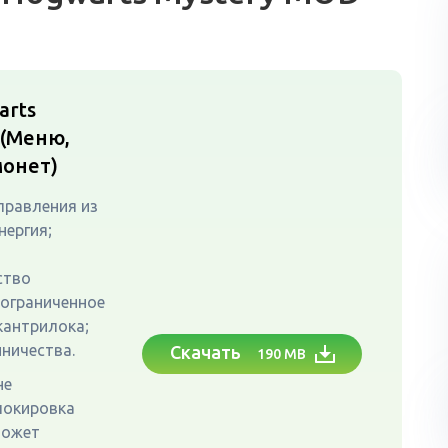
arts
(Меню,
монет)
правления из
нергия;
ство
еограниченное
кантрилока;
ничества.
Скачать
190 MB
не
локировка
может