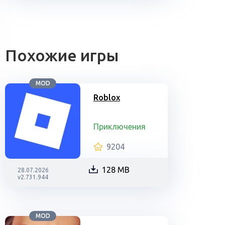
Похожие игры
MOD
Roblox
Приключения
9204
128 MB
28.07.2026
v2.731.944
MOD