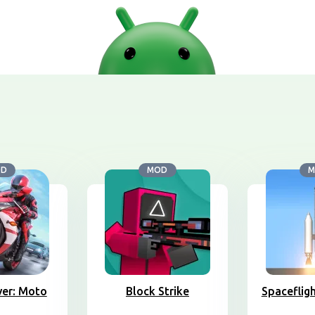
OD
MOD
M
ver: Moto
Block Strike
Spaceflig