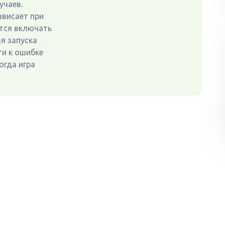
учаев.
ависает при
ется включать
мя запуска
ти к ошибке
огда игра