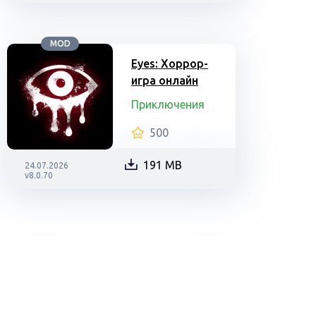
MOD
Eyes: Хоррор-
игра онлайн
Приключения
500
191 MB
24.07.2026
v8.0.70