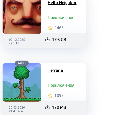
Hello Neighbor
Приключения
2465
1.03 GB
02.12.2025
v2.3.16
MOD
Terraria
Приключения
1095
170 MB
30.03.2026
v1.4.5.6.4