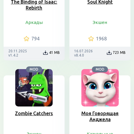
The Binding of Isaac:
Soul Knight
Rebirth
Аркады
Экшен
794
1968
20.11.2025
16.07.2026
41 MB
723 MB
v1.4.2
v8.4.0
MOD
MOD
Zombie Catchers
Моя Говорящая
Анджела
Экшен
Казуальные