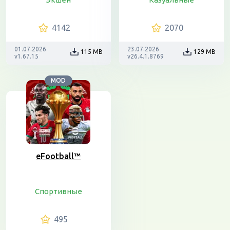
4142
2070
01.07.2026
23.07.2026
115 MB
129 MB
v1.67.15
v26.4.1.8769
MOD
eFootball™
Спортивные
495