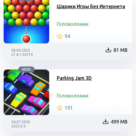
Шарики Игры Без Интернета
Головоломки
94
81 MB
28.04.2025
v7.4.1.36519
MOD
Parking Jam 3D
Головоломки
101
499 MB
24.07.2026
v232.0.9