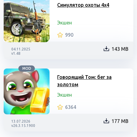
Симулятор охоты 4х4
Экшен
990
143 MB
04.11.2025
v1.48
MOD
Говорящий Том: бег за
золотом
Экшен
6364
177 MB
13.07.2026
v26.3.15.1900