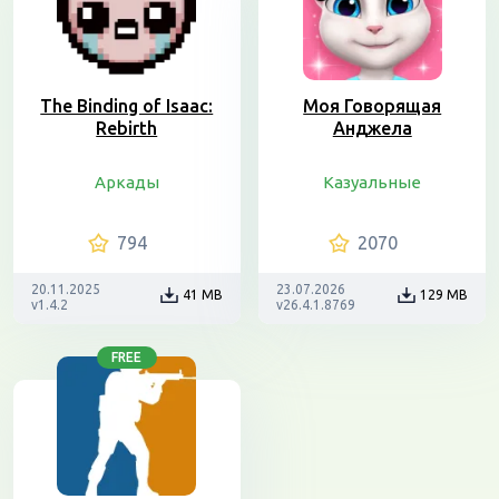
The Binding of Isaac:
Моя Говорящая
Rebirth
Анджела
Аркады
Казуальные
794
2070
20.11.2025
23.07.2026
41 MB
129 MB
v1.4.2
v26.4.1.8769
FREE