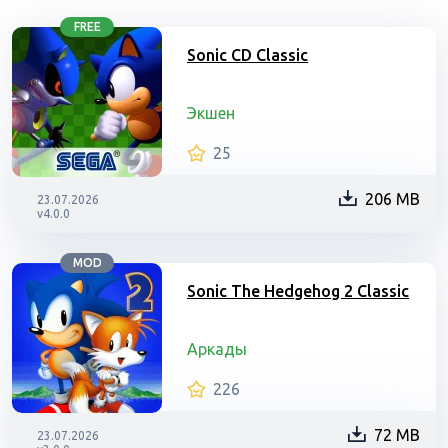
FREE
Sonic CD Classic
Экшен
25
206 MB
23.07.2026
v4.0.0
MOD
Sonic The Hedgehog 2 Classic
Аркады
226
72 MB
23.07.2026