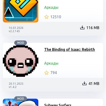
Аркады
12510
116 MB
16.03.2026
v2.2.145
MOD
The Binding of Isaac: Rebirth
Аркады
794
41 MB
20.11.2025
v1.4.2
MOD
Subway Surfers