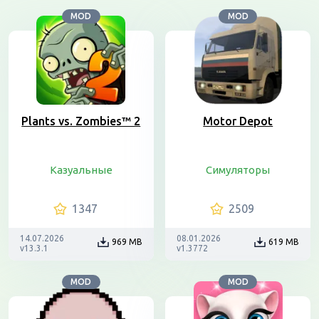
MOD
MOD
Plants vs. Zombies™ 2
Motor Depot
Казуальные
Симуляторы
1347
2509
14.07.2026
08.01.2026
969 MB
619 MB
v13.3.1
v1.3772
MOD
MOD