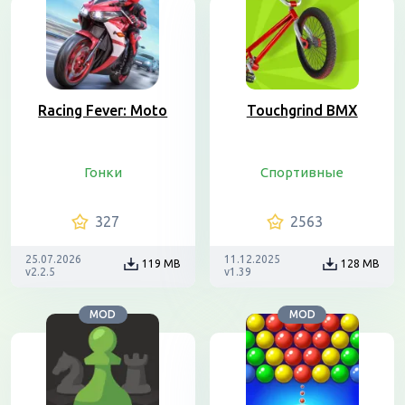
Racing Fever: Moto
Touchgrind BMX
Гонки
Спортивные
327
2563
25.07.2026
11.12.2025
119 MB
128 MB
v2.2.5
v1.39
MOD
MOD