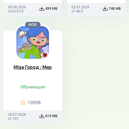
06.08.2026
05.07.2026
499 MB
748 MB
v232.0.10
v7.46.0
MOD
Miga Город : Мир
Обучающие
10908
20.07.2026
619 MB
v1.101