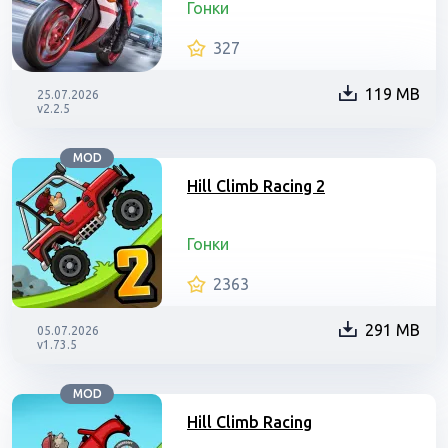
Гонки
327
119 MB
25.07.2026
v2.2.5
MOD
Hill Climb Racing 2
Гонки
2363
291 MB
05.07.2026
v1.73.5
MOD
Hill Climb Racing