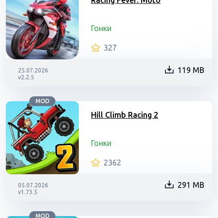
Racing Fever: Moto
Гонки
327
119 MB
25.07.2026
v2.2.5
MOD
Hill Climb Racing 2
Гонки
2362
291 MB
05.07.2026
v1.73.5
MOD