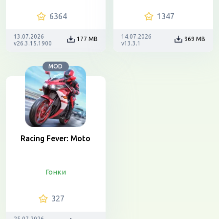
6364
1347
13.07.2026
14.07.2026
177 MB
969 MB
v26.3.15.1900
v13.3.1
MOD
Racing Fever: Moto
Гонки
327
25.07.2026