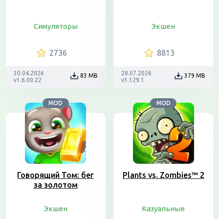
Симуляторы
Экшен
2736
8813
30.04.2026
28.07.2026
83 MB
379 MB
v1.6.00.22
v1.129.1
MOD
MOD
Говорящий Том: бег
Plants vs. Zombies™ 2
за золотом
Экшен
Казуальные