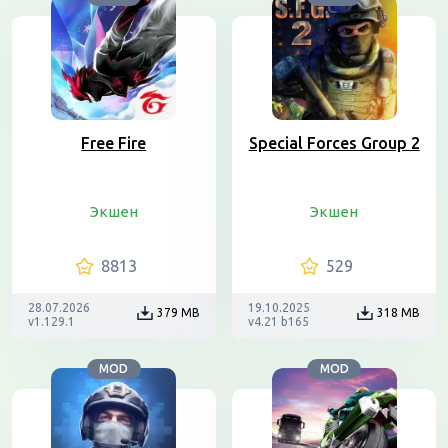
Free Fire
Special Forces Group 2
Экшен
Экшен
8813
529
28.07.2026
19.10.2025
379 MB
318 MB
v1.129.1
v4.21 b165
MOD
MOD