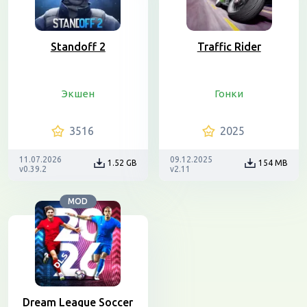
Standoff 2
Traffic Rider
Экшен
Гонки
3516
2025
11.07.2026
09.12.2025
1.52 GB
154 MB
v0.39.2
v2.11
MOD
Dream League Soccer