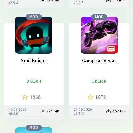
148 MB
119 MB
v2.9.4
v2.2.5
MOD
MOD
Soul Knight
Gangstar Vegas
Экшен
Экшен
1968
1872
16.07.2026
26.06.2026
723 MB
2.52 GB
v8.4.0
v9.7.0f
MOD