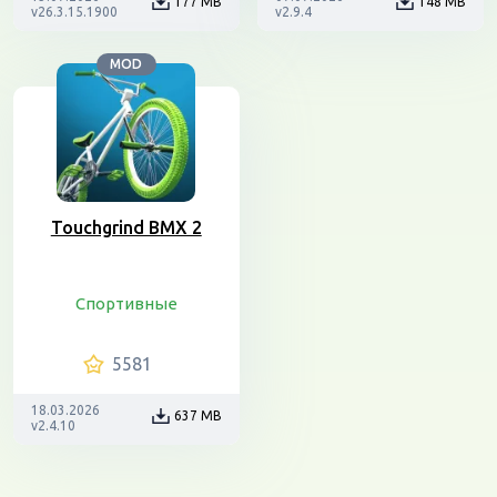
177 MB
148 MB
v26.3.15.1900
v2.9.4
MOD
Touchgrind BMX 2
Спортивные
5581
18.03.2026
637 MB
v2.4.10