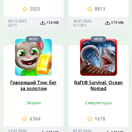
2025
8813
09.12.2025
28.07.2026
154 MB
379 MB
v2.11
v1.129.1
MOD
MOD
Говорящий Том: бег
Raft® Survival: Ocean
за золотом
Nomad
Экшен
Симуляторы
6364
1678
13.07.2026
07.07.2026