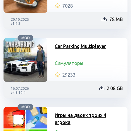
7028
78 MB
20.10.2025
v1.2.3
MOD
Car Parking Multiplayer
Симуляторы
29233
2.08 GB
16.07.2026
v4.9.10.4
MOD
Игры на двоих троих 4
игрока