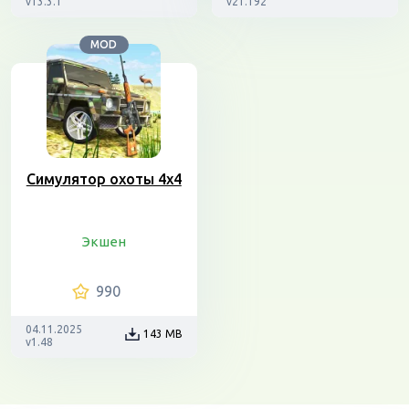
v13.3.1
v21.192
MOD
Симулятор охоты 4х4
Экшен
990
04.11.2025
143 MB
v1.48