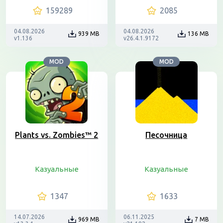
159289
2085
04.08.2026
04.08.2026
939 MB
136 MB
v1.136
v26.4.1.9172
MOD
MOD
Plants vs. Zombies™ 2
Песочница
Казуальные
Казуальные
1347
1633
14.07.2026
06.11.2025
969 MB
7 MB