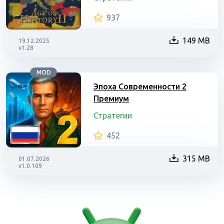
937
149 MB
19.12.2025
v1.28
MOD
Эпоха Современности 2
Премиум
Стратегии
452
315 MB
01.07.2026
v1.0.109