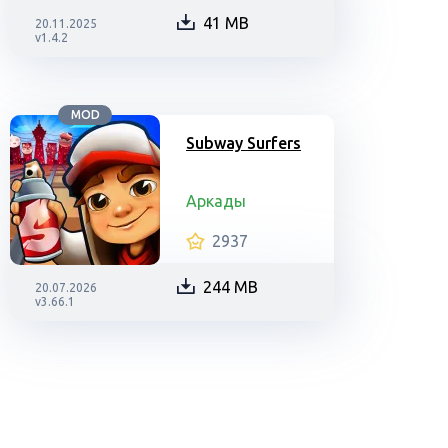
41 MB
20.11.2025
v1.4.2
MOD
Subway Surfers
Аркады
2937
244 MB
20.07.2026
v3.66.1