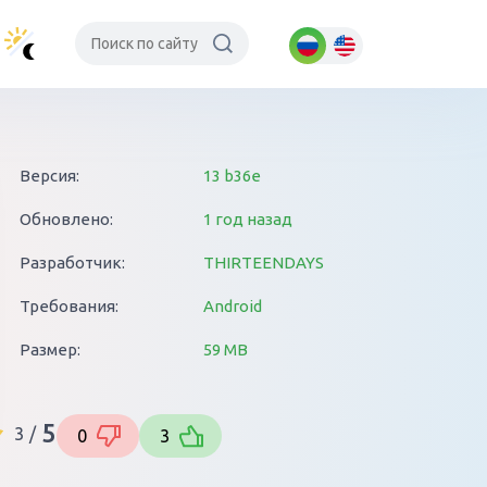
Версия:
13 b36e
Обновлено:
1 год назад
Разработчик:
THIRTEENDAYS
Требования:
Android
Размер:
59 MB
5
3
/
0
3