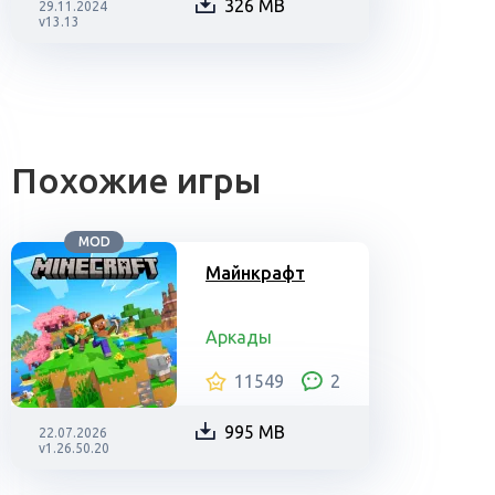
326 MB
29.11.2024
v13.13
Похожие игры
MOD
Майнкрафт
Аркады
11549
2
995 MB
22.07.2026
v1.26.50.20