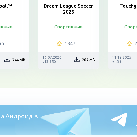
ball™
Dream League Soccer
Touchg
2026
ивные
Спортивные
Спор
95
1847
16.07.2026
11.12.2025
344 MB
204 MB
v13.350
v1.39
а Андроид в