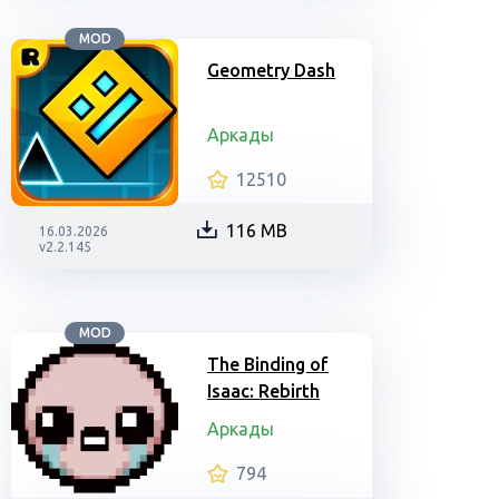
MOD
Geometry Dash
Аркады
12510
116 MB
16.03.2026
v2.2.145
MOD
The Binding of
Isaac: Rebirth
Аркады
794