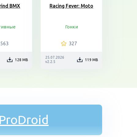
rind BMX
Racing Fever: Moto
тивные
Гонки
2563
327
25.07.2026
128 MB
119 MB
v2.2.5
ProDroid