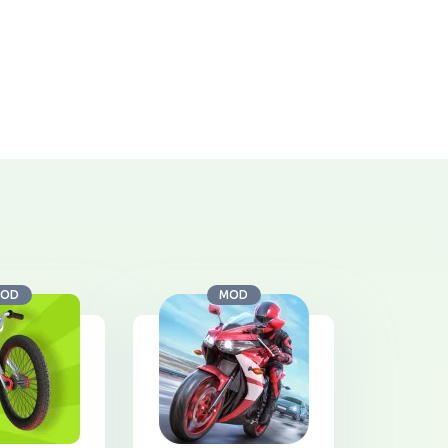
OD
MOD