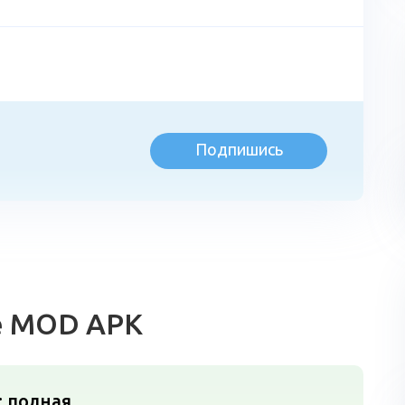
Подпишись
л
fe MOD APK
д: полная