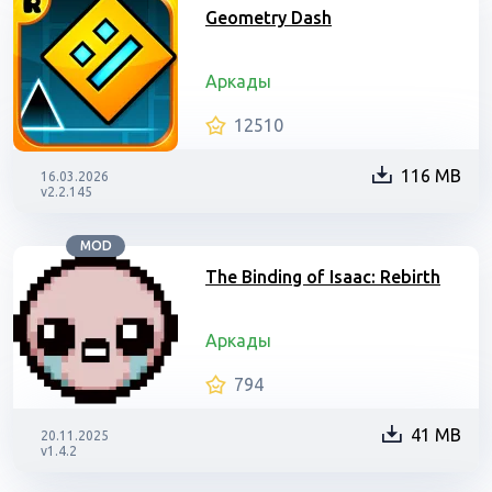
Geometry Dash
Аркады
12510
116 MB
16.03.2026
v2.2.145
MOD
The Binding of Isaac: Rebirth
Аркады
794
41 MB
20.11.2025
v1.4.2