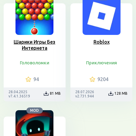
Шарики Игры Без
Roblox
Интернета
Головоломки
Приключения
94
9204
28.04.2025
28.07.2026
81 MB
128 MB
v7.4.1.36519
v2.731.944
MOD