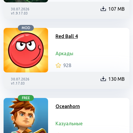
107 MB
30.07.2026
v1.9.17.03
MOD
Red Ball 4
Аркады
928
130 MB
30.07.2026
v1.17.03
FREE
Oceanhorn
Казуальные