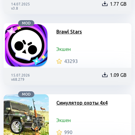
1.77 GB
14.07.2025
v3.8
MOD
Brawl Stars
Экшен
43293
1.09 GB
15.07.2026
v68.279
MOD
Симулятор охоты 4х4
Экшен
990