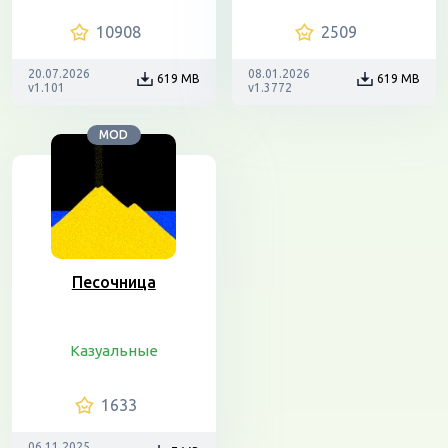
10908
2509
20.07.2026
08.01.2026
619 MB
619 MB
v1.101
v1.3772
MOD
Песочница
Казуальные
1633
06.11.2025