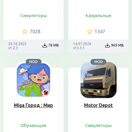
Симуляторы
Казуальные
7028
1347
20.10.2025
14.07.2026
78 MB
969 MB
v1.2.3
v13.3.1
MOD
MOD
Miga Город : Мир
Motor Depot
Обучающие
Симуляторы