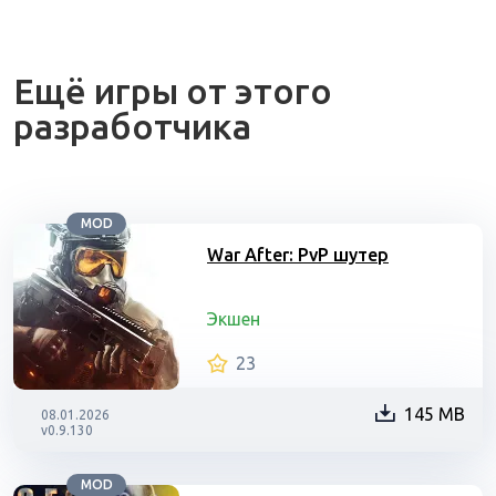
Ещё игры от этого
разработчика
MOD
War After: PvP шутер
Экшен
23
145 MB
08.01.2026
v0.9.130
MOD