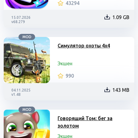
43294
1.09 GB
15.07.2026
v68.279
MOD
Симулятор охоты 4х4
Экшен
990
143 MB
04.11.2025
v1.48
MOD
Говорящий Том: бег за
золотом
Экшен