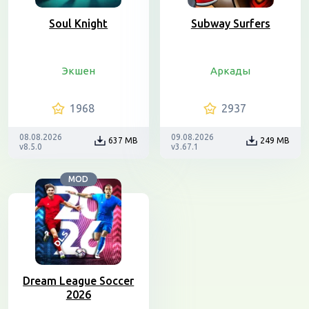
Soul Knight
Subway Surfers
Экшен
Аркады
1968
2937
08.08.2026
09.08.2026
637 MB
249 MB
v8.5.0
v3.67.1
MOD
Dream League Soccer
2026