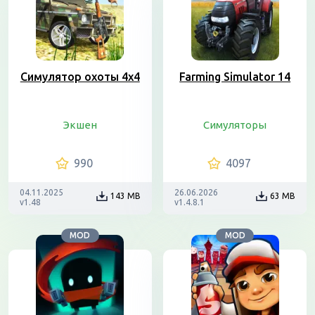
Симулятор охоты 4х4
Farming Simulator 14
Экшен
Симуляторы
990
4097
04.11.2025
26.06.2026
143 MB
63 MB
v1.48
v1.4.8.1
MOD
MOD