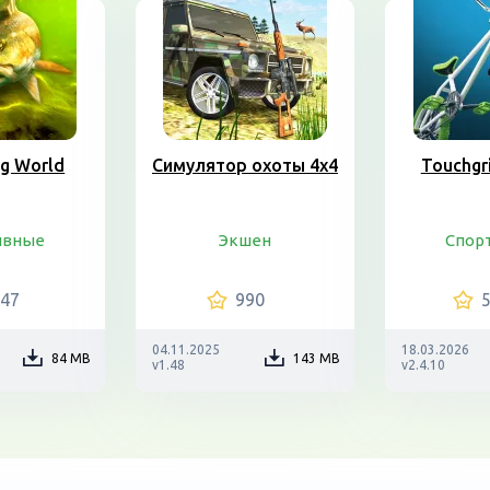
ng World
Симулятор охоты 4х4
Touchgr
ивные
Экшен
Спор
047
990
04.11.2025
18.03.2026
84 MB
143 MB
v1.48
v2.4.10