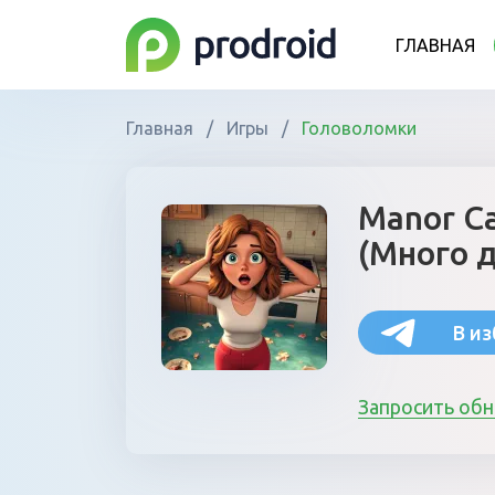
ГЛАВНАЯ
Главная
/
Игры
/
Головоломки
Manor C
(Много д
В и
Запросить об