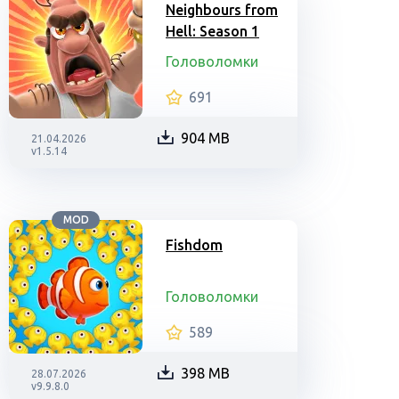
Neighbours from
Hell: Season 1
Головоломки
691
904 MB
21.04.2026
v1.5.14
MOD
Fishdom
Головоломки
589
398 MB
28.07.2026
v9.9.8.0