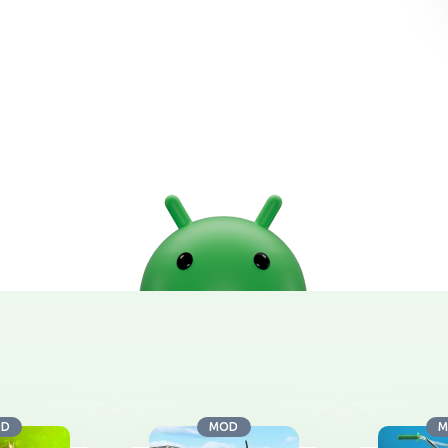
OD
MOD
M