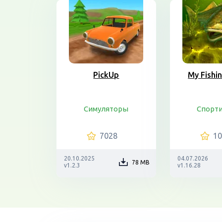
PickUp
My Fishi
Симуляторы
Спорт
7028
1
20.10.2025
04.07.2026
78 MB
v1.2.3
v1.16.28