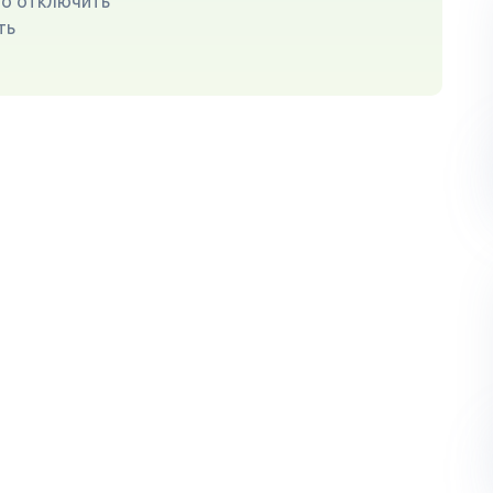
мо отключить
ть