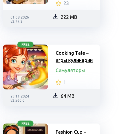
23
222 MB
01.08.2026
v2.77.2
FREE
Cooking Tale –
игры кулинарии
Симуляторы
1
64 MB
29.11.2024
v2.560.0
FREE
Fashion Cup –