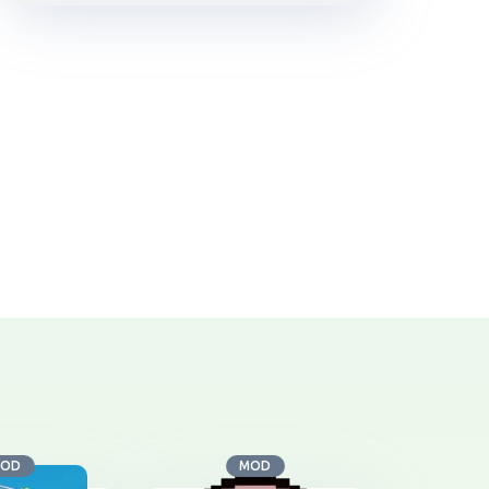
OD
MOD