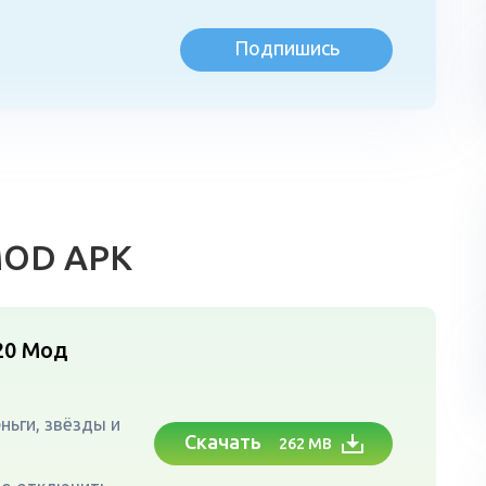
Подпишись
л
MOD APK
20
Мод
ньги, звёзды и
Скачать
262 MB