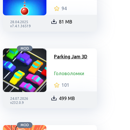
94
81 MB
28.04.2025
v7.4.1.36519
MOD
Parking Jam 3D
Головоломки
101
499 MB
24.07.2026
v232.0.9
MOD