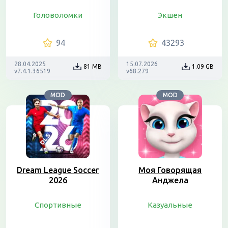
Головоломки
Экшен
94
43293
28.04.2025
15.07.2026
81 MB
1.09 GB
v7.4.1.36519
v68.279
MOD
MOD
Dream League Soccer
Моя Говорящая
2026
Анджела
Спортивные
Казуальные