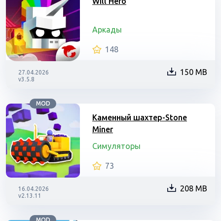
Will Hero
Аркады
148
150 MB
27.04.2026
v3.5.8
MOD
Каменный шахтер-Stone
Miner
Симуляторы
73
208 MB
16.04.2026
v2.13.11
MOD