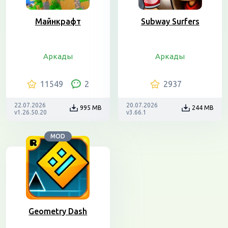
Майнкрафт
Subway Surfers
Аркады
Аркады
11549
2
2937
22.07.2026
20.07.2026
995 MB
244 MB
v1.26.50.20
v3.66.1
MOD
Geometry Dash