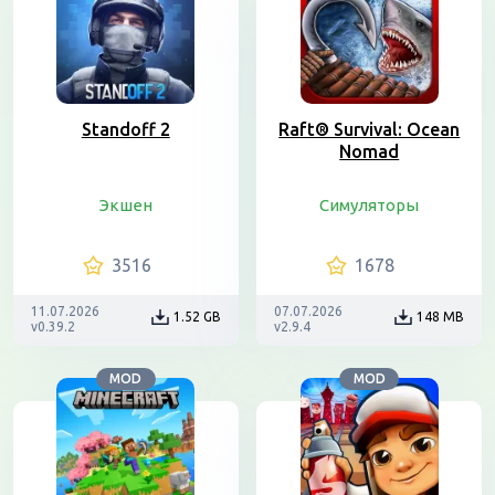
Standoff 2
Raft® Survival: Ocean
Nomad
Экшен
Симуляторы
3516
1678
11.07.2026
07.07.2026
1.52 GB
148 MB
v0.39.2
v2.9.4
MOD
MOD