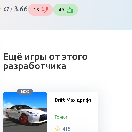
3.66
67
/
18
49
Ещё игры от этого
разработчика
MOD
Drift Max дрифт
Гонки
415