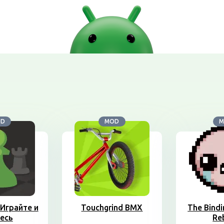
OD
MOD
M
Играйте и
Touchgrind BMX
The Bindi
есь
Re