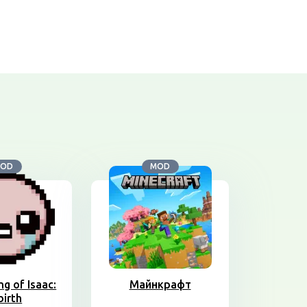
OD
MOD
ng of Isaac:
Майнкрафт
birth