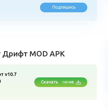
Подпишись
л
ity Дрифт MOD APK
фт v10.7
)
Скачать
145 MB