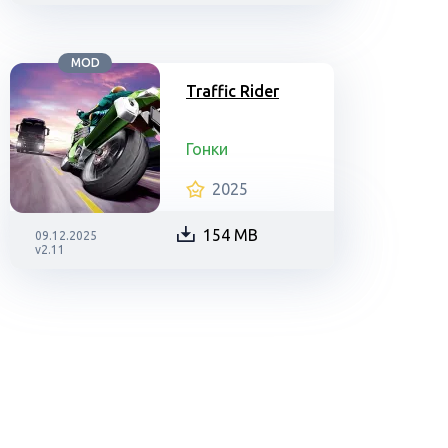
MOD
Traffic Rider
Гонки
2025
154 MB
09.12.2025
v2.11