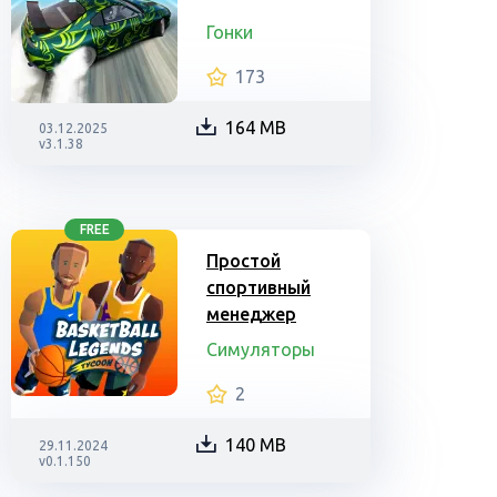
Гонки
173
164 MB
03.12.2025
v3.1.38
FREE
Простой
спортивный
менеджер
Симуляторы
2
140 MB
29.11.2024
v0.1.150