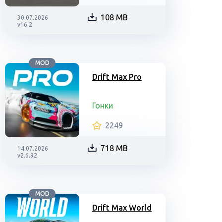
108 MB
30.07.2026
v16.2
MOD
Drift Max Pro
Гонки
2249
718 MB
14.07.2026
v2.6.92
MOD
Drift Max World