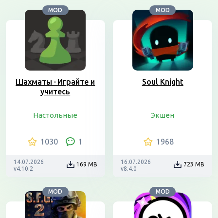
MOD
MOD
Шахматы · Играйте и
Soul Knight
учитесь
Настольные
Экшен
1030
1
1968
14.07.2026
16.07.2026
169 MB
723 MB
v4.10.2
v8.4.0
MOD
MOD