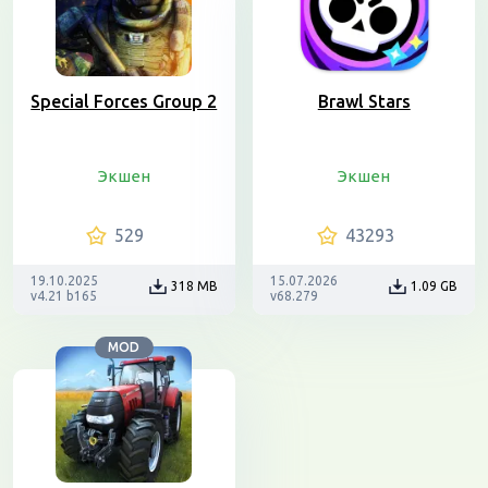
Special Forces Group 2
Brawl Stars
Экшен
Экшен
529
43293
19.10.2025
15.07.2026
318 MB
1.09 GB
v4.21 b165
v68.279
MOD