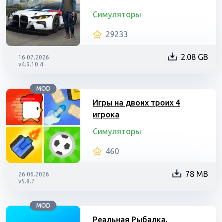
Симуляторы
29233
2.08 GB
16.07.2026
v4.9.10.4
MOD
Игры на двоих троих 4
игрока
Симуляторы
460
78 MB
26.06.2026
v5.8.7
MOD
Реальная Рыбалка.