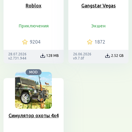
Roblox
Gangstar Vegas
Приключения
Экшен
9204
1872
28.07.2026
26.06.2026
128 MB
2.52 GB
v2.731.944
v9.7.0f
MOD
Симулятор охоты 4х4