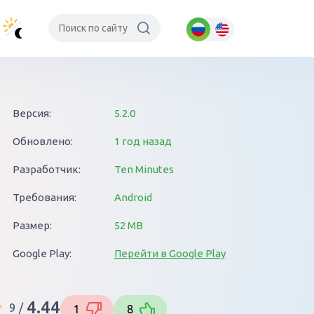
Версия:
5.2.0
Обновлено:
1 год назад
Разработчик:
Ten Minutes
Требования:
Android
Размер:
52 MB
Google Play:
Перейти в Google Play
4.44
9
/
1
8