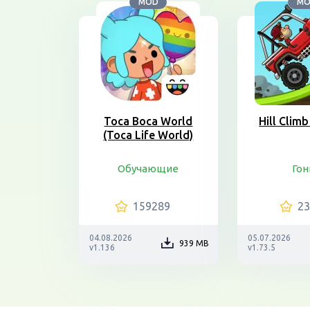
MOD
M
Toca Boca World
Hill Climb
(Toca Life World)
Обучающие
Гон
159289
2
04.08.2026
05.07.2026
939 MB
v1.136
v1.73.5