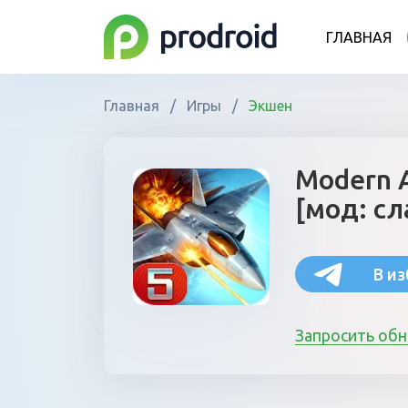
ГЛАВНАЯ
Главная
/
Игры
/
Экшен
Modern 
[мод: с
В и
Запросить об