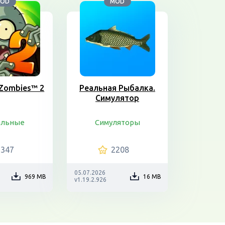
OD
MOD
. Zombies™ 2
Реальная Рыбалка.
Симулятор
альные
Симуляторы
1347
2208
05.07.2026
969 MB
16 MB
v1.19.2.926