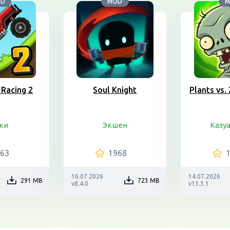
OD
MOD
M
 Racing 2
Soul Knight
Plants vs
ки
Экшен
Казу
363
1968
16.07.2026
14.07.2026
291 MB
723 MB
v8.4.0
v13.3.1