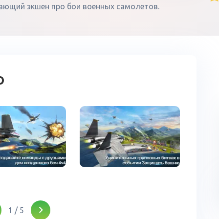
вающий экшен про бои военных самолетов.
о
1
/
5