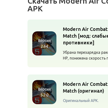
Скачать Modern Air 
APK
Modern Air Combat
Match [мод: слабы
Версия
противники]
2.64
Убрана перезарядка раке
НР, понижена скорость 
Modern Air Combat
Версия
Match (оригинал)
5.2.0
Оригинальный APK.