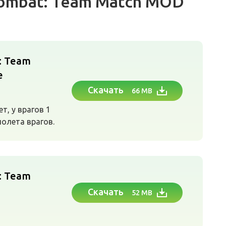
Combat: Team Match MOD
: Team
е
Скачать
66 MB
т, у врагов 1
полета врагов.
: Team
Скачать
52 MB