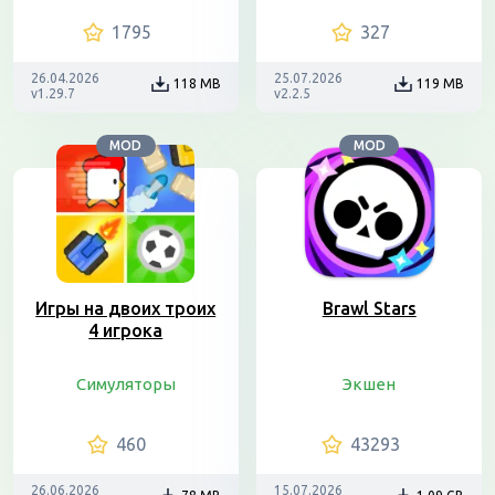
1795
327
26.04.2026
25.07.2026
118 MB
119 MB
v1.29.7
v2.2.5
MOD
MOD
Игры на двоих троих
Brawl Stars
4 игрока
Симуляторы
Экшен
460
43293
26.06.2026
15.07.2026