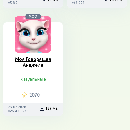
78 MB
1.09 GB
v5.8.7
v68.279
MOD
Моя Говорящая
Анджела
Казуальные
2070
23.07.2026
129 MB
v26.4.1.8769