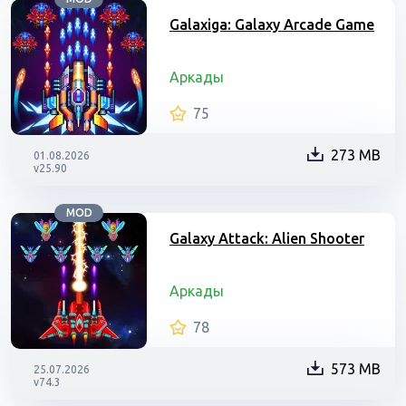
Galaxiga: Galaxy Arcade Game
Аркады
75
273 MB
01.08.2026
v25.90
MOD
Galaxy Attack: Alien Shooter
Аркады
78
573 MB
25.07.2026
v74.3