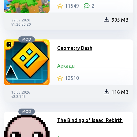
11549
2
995 MB
22.07.2026
v1.26.50.20
MOD
Geometry Dash
Аркады
12510
116 MB
16.03.2026
v2.2.145
MOD
The Binding of Isaac: Rebirth