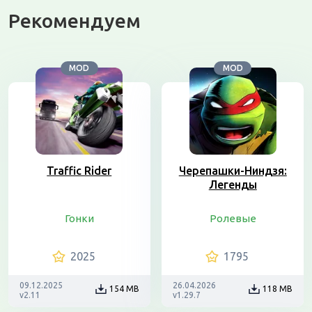
Рекомендуем
MOD
MOD
Traffic Rider
Черепашки-Ниндзя:
Легенды
Гонки
Ролевые
2025
1795
09.12.2025
26.04.2026
154 MB
118 MB
v2.11
v1.29.7