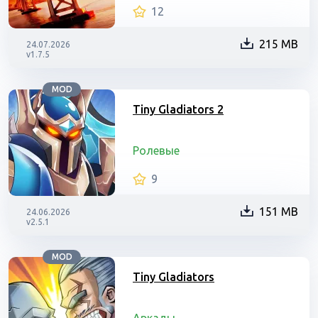
12
215 MB
24.07.2026
v1.7.5
MOD
Tiny Gladiators 2
Ролевые
9
151 MB
24.06.2026
v2.5.1
MOD
Tiny Gladiators