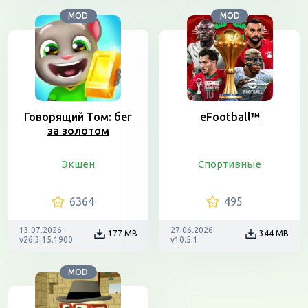
MOD
MOD
Говорящий Том: бег
eFootball™
за золотом
Экшен
Спортивные
6364
495
13.07.2026
27.06.2026
177 MB
344 MB
v26.3.15.1900
v10.5.1
MOD