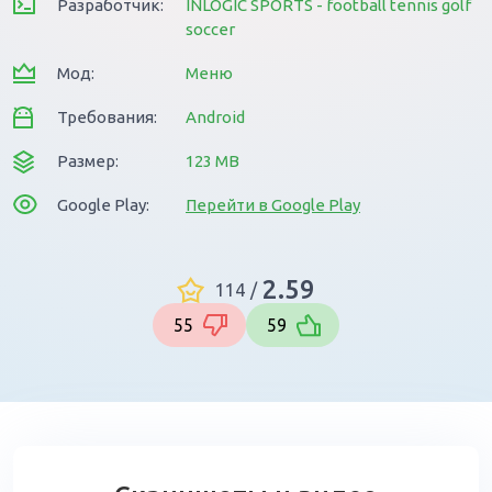
Разработчик:
INLOGIC SPORTS - football tennis golf
soccer
Мод:
Меню
Требования:
Android
Размер:
123 MB
Google Play:
Перейти в Google Play
2.59
114
/
55
59