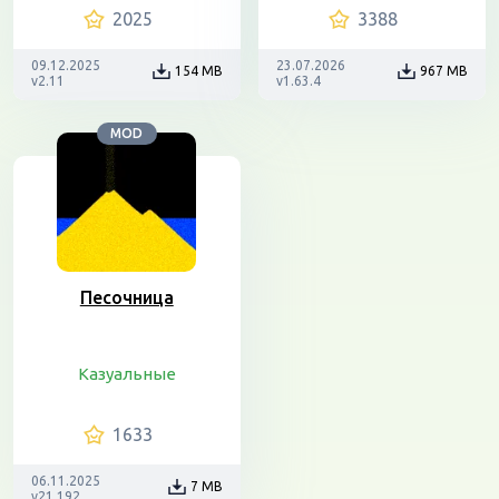
2025
3388
09.12.2025
23.07.2026
154 MB
967 MB
v2.11
v1.63.4
MOD
Песочница
Казуальные
1633
06.11.2025
7 MB
v21.192