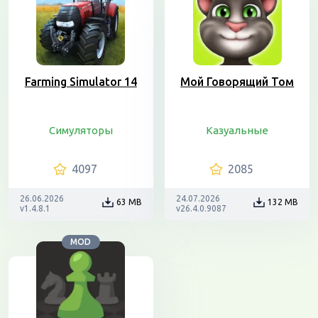
Farming Simulator 14
Мой Говорящий Том
Симуляторы
Казуальные
4097
2085
26.06.2026
24.07.2026
63 MB
132 MB
v1.4.8.1
v26.4.0.9087
MOD