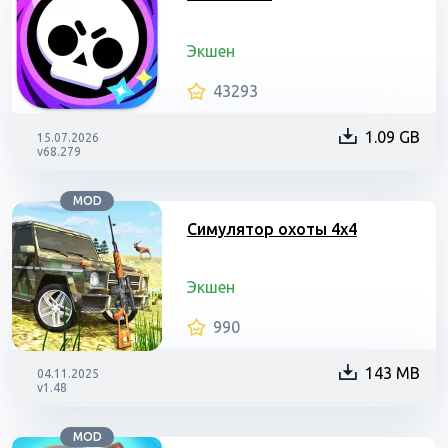
Экшен
43293
1.09 GB
15.07.2026
v68.279
MOD
Симулятор охоты 4х4
Экшен
990
143 MB
04.11.2025
v1.48
MOD