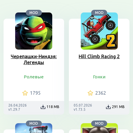
MOD
MOD
Черепашки-Ниндзя:
Hill Climb Racing 2
Легенды
Ролевые
Гонки
1795
2362
26.04.2026
05.07.2026
118 MB
291 MB
v1.29.7
v1.73.5
MOD
MOD