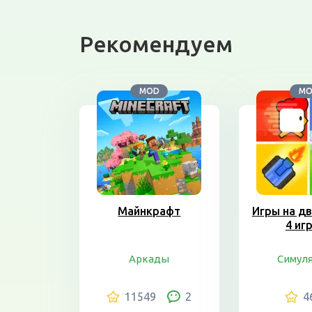
Рекомендуем
MOD
M
Майнкрафт
Игры на дв
4 иг
Аркады
Симул
11549
2
4