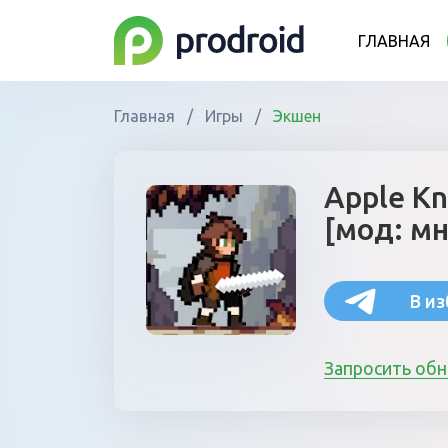
ГЛАВНАЯ
Главная
/
Игры
/
Экшен
Apple Kn
[мод: мн
В и
Запросить об