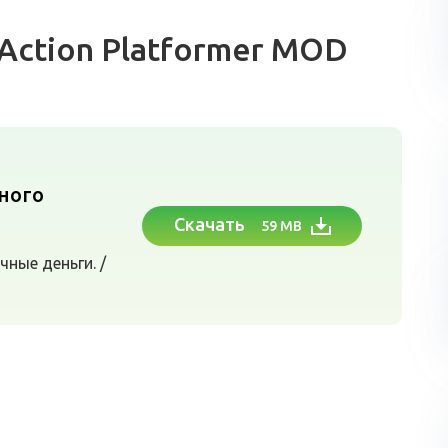
 Action Platformer MOD
n
много
Скачать
59 MB
чные деньги. /