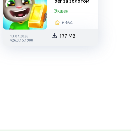
бег за золотом
Экшен
6364
177 MB
13.07.2026
v26.3.15.1900