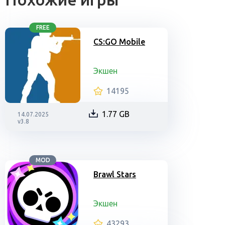
FREE
CS:GO Mobile
Экшен
14195
1.77 GB
14.07.2025
v3.8
MOD
Brawl Stars
Экшен
43293