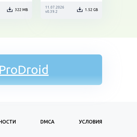
11.07.2026
322 MB
1.52 GB
v0.39.2
ProDroid
НОСТИ
DMCA
УСЛОВИЯ