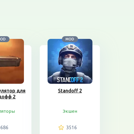
OD
MOD
улятор для
Standoff 2
дофф 2
ляторы
Экшен
6686
3516