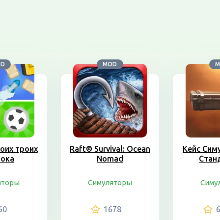
OD
MOD
M
оих троих
Raft® Survival: Ocean
Кейс Сим
рока
Nomad
Стан
яторы
Симуляторы
Симу
60
1678