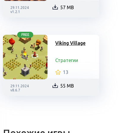
57 MB
29.11.2024
v1.2.1
FREE
Viking Village
Стратегии
13
55 MB
29.11.2024
v8.6.7
Похожие игры