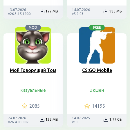
13.07.2026
14.07.2026
177 MB
985 MB
v26.3.15.1900
v5.9.03
MOD
FREE
Мой Говорящий Том
CS:GO Mobile
Казуальные
Экшен
2085
14195
24.07.2026
14.07.2025
132 MB
1.77 GB
v26.4.0.9087
v3.8