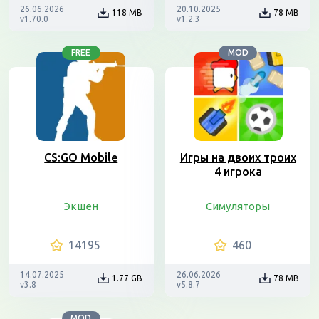
26.06.2026
20.10.2025
118 MB
78 MB
v1.70.0
v1.2.3
FREE
MOD
CS:GO Mobile
Игры на двоих троих
4 игрока
Экшен
Симуляторы
14195
460
14.07.2025
26.06.2026
1.77 GB
78 MB
v3.8
v5.8.7
MOD