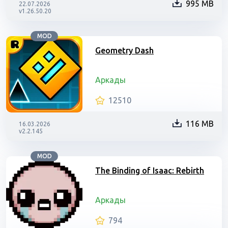
995 MB
22.07.2026
v1.26.50.20
MOD
Geometry Dash
Аркады
12510
116 MB
16.03.2026
v2.2.145
MOD
The Binding of Isaac: Rebirth
Аркады
794