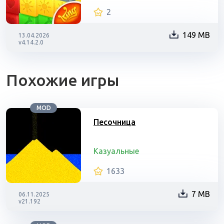
2
149 MB
13.04.2026
v4.14.2.0
Похожие игры
MOD
Песочница
Казуальные
1633
7 MB
06.11.2025
v21.192