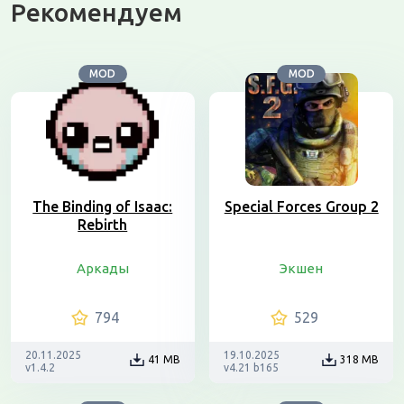
Рекомендуем
MOD
MOD
The Binding of Isaac:
Special Forces Group 2
Rebirth
Аркады
Экшен
794
529
20.11.2025
19.10.2025
41 MB
318 MB
v1.4.2
v4.21 b165