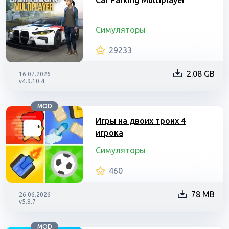
Car Parking Multiplayer
Симуляторы
29233
2.08 GB
16.07.2026
v4.9.10.4
MOD
Игры на двоих троих 4
игрока
Симуляторы
460
78 MB
26.06.2026
v5.8.7
MOD