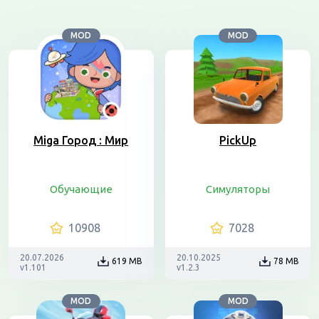
MOD
MOD
Miga Город : Мир
PickUp
Обучающие
Симуляторы
10908
7028
20.07.2026
20.10.2025
619 MB
78 MB
v1.101
v1.2.3
MOD
MOD