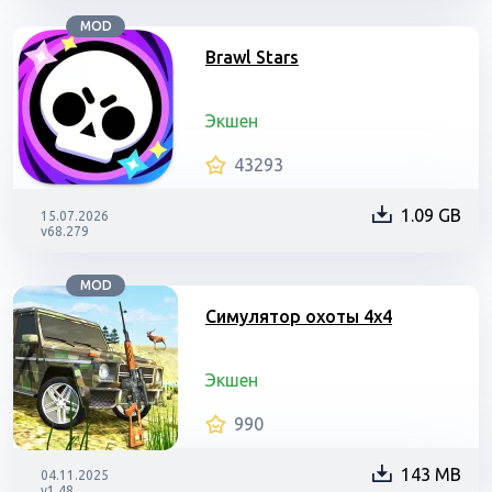
MOD
Brawl Stars
Экшен
43293
1.09 GB
15.07.2026
v68.279
MOD
Симулятор охоты 4х4
Экшен
990
143 MB
04.11.2025
v1.48