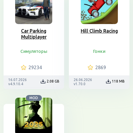
Car Parking
Hill Climb Racing
Multiplayer
Симуляторы
Гонки
29234
2869
16.07.2026
26.06.2026
2.08 GB
118 MB
v4.9.10.4
v1.70.0
MOD