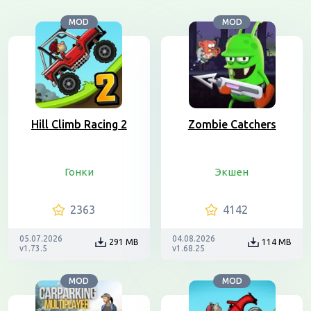
MOD
MOD
Hill Climb Racing 2
Zombie Catchers
Гонки
Экшен
2363
4142
05.07.2026
04.08.2026
291 MB
114 MB
v1.73.5
v1.68.25
MOD
MOD