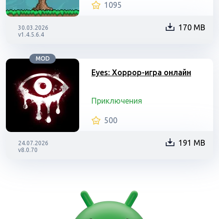
1095
170 MB
30.03.2026
v1.4.5.6.4
MOD
Eyes: Хоррор-игра онлайн
Приключения
500
191 MB
24.07.2026
v8.0.70