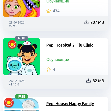
Обучающие
434
207 MB
29.06.2026
v9.9.0
MOD
Pepi Hospital 2: Flu Clinic
Обучающие
4
82 MB
24.12.2025
v1.10.0
FREE
Pepi House: Happy Family