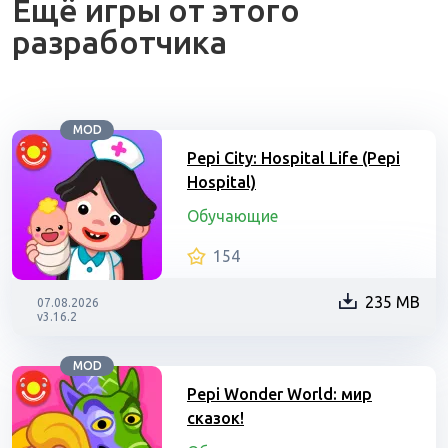
Ещё игры от этого
разработчика
MOD
Pepi City: Hospital Life (Pepi
Hospital)
Обучающие
154
235 MB
07.08.2026
v3.16.2
MOD
Pepi Wonder World: мир
сказок!