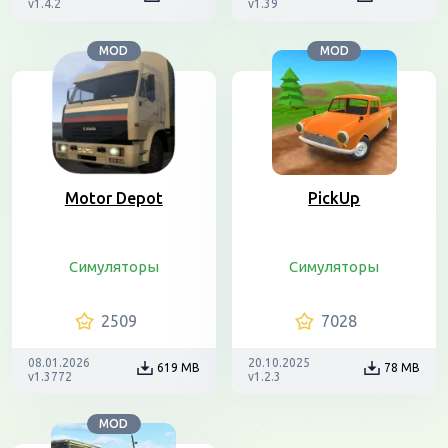
v1.4.2
v1.39
MOD
MOD
Motor Depot
PickUp
Симуляторы
Симуляторы
2509
7028
08.01.2026
20.10.2025
619 MB
78 MB
v1.3772
v1.2.3
MOD