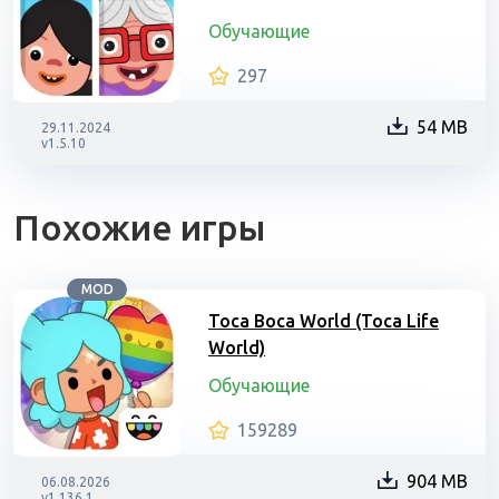
Обучающие
297
54 MB
29.11.2024
v1.5.10
Похожие игры
MOD
Toca Boca World (Toca Life
World)
Обучающие
159289
904 MB
06.08.2026
v1.136.1