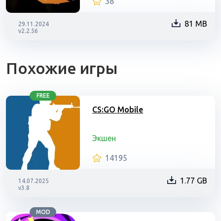
38
81 MB
29.11.2024
v2.2.56
Похожие игры
FREE
CS:GO Mobile
Экшен
14195
1.77 GB
14.07.2025
v3.8
MOD