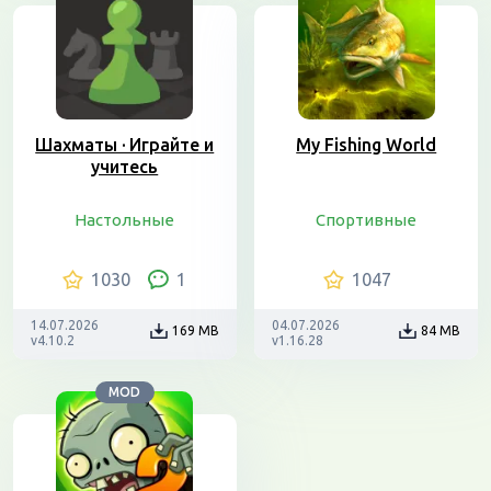
Шахматы · Играйте и
My Fishing World
учитесь
Настольные
Спортивные
1030
1
1047
14.07.2026
04.07.2026
169 MB
84 MB
v4.10.2
v1.16.28
MOD