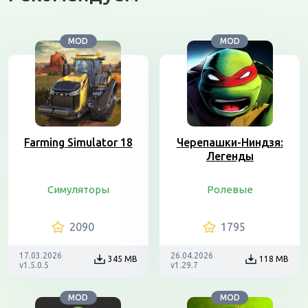
MOD
MOD
Farming Simulator 18
Черепашки-Ниндзя:
Легенды
Симуляторы
Ролевые
2090
1795
17.03.2026
26.04.2026
345 MB
118 MB
v1.5.0.5
v1.29.7
MOD
MOD