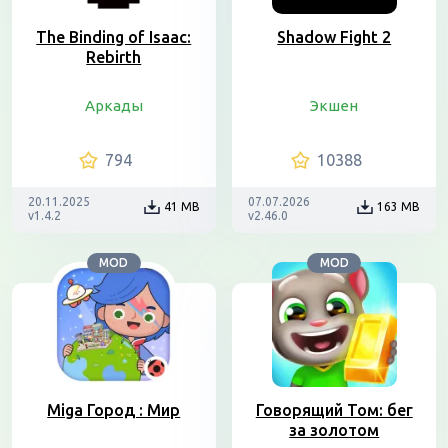
The Binding of Isaac:
Shadow Fight 2
Rebirth
Аркады
Экшен
794
10388
20.11.2025
07.07.2026
41 MB
163 MB
v1.4.2
v2.46.0
MOD
MOD
Miga Город : Мир
Говорящий Том: бег
за золотом