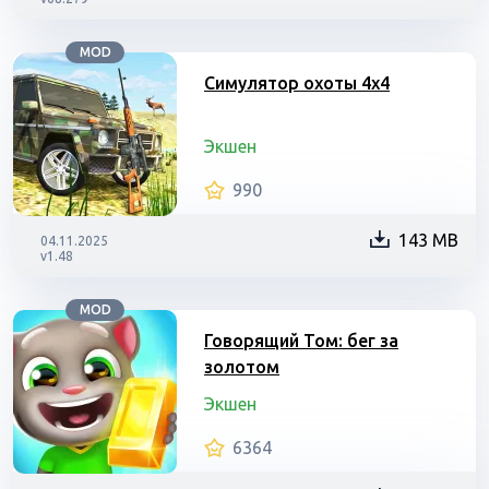
MOD
Симулятор охоты 4х4
Экшен
990
143 MB
04.11.2025
v1.48
MOD
Говорящий Том: бег за
золотом
Экшен
6364