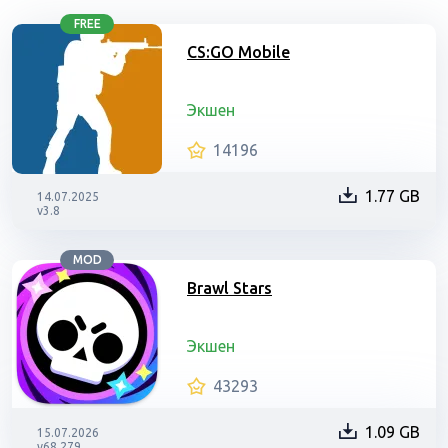
FREE
CS:GO Mobile
Экшен
14196
1.77 GB
14.07.2025
v3.8
MOD
Brawl Stars
Экшен
43293
1.09 GB
15.07.2026
v68.279