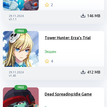
2
146 MB
29.11.2024
v3.1.1
FREE
Tower Hunter: Erza's Trial
Экшен
4
412 MB
29.11.2024
v1.40
FREE
Dead Spreading:Idle Game