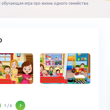
я обучающая игра про жизнь одного семейства.
о
1
/
6