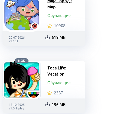
Miga Город :
Мир
Обучающие
10908
619 MB
20.07.2026
v1.101
MOD
Toca Life:
Vacation
Обучающие
2337
196 MB
18.12.2025
v1.5.1-play