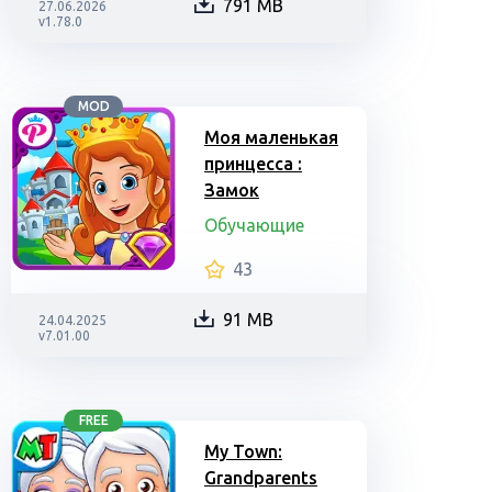
791 MB
27.06.2026
v1.78.0
MOD
Моя маленькая
принцесса :
Замок
Обучающие
43
91 MB
24.04.2025
v7.01.00
FREE
My Town:
Grandparents