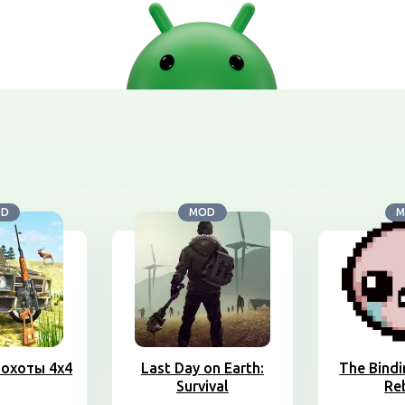
OD
MOD
M
охоты 4х4
Last Day on Earth:
The Bindi
Survival
Re