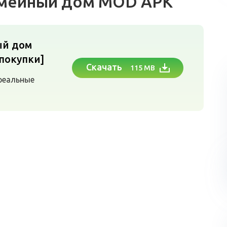
Семейный дом MOD APK
ый дом
покупки]
Скачать
115 MB
реальные