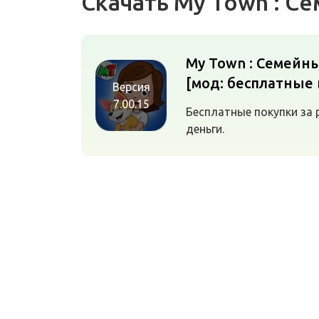
Скачать My Town : 
My Town : Семейн
[мод: бесплатные 
Версия
7.00.15
Бесплатные покупки за 
деньги.