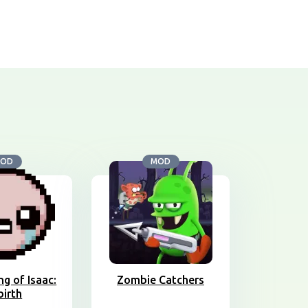
OD
MOD
ng of Isaac:
Zombie Catchers
birth