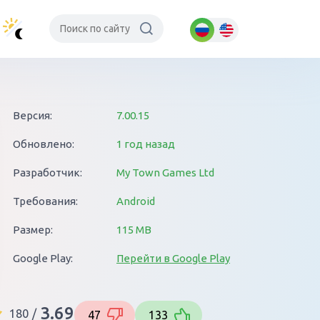
Версия:
7.00.15
Обновлено:
1 год назад
Разработчик:
My Town Games Ltd
Требования:
Android
Размер:
115 MB
Google Play:
Перейти в Google Play
3.69
180
/
47
133