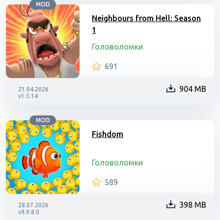
MOD
Neighbours from Hell: Season
1
Головоломки
691
904 MB
21.04.2026
v1.5.14
MOD
Fishdom
Головоломки
589
398 MB
28.07.2026
v9.9.8.0