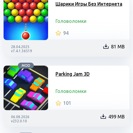
Шарики Игры Без Интернета
Головоломки
94
81 MB
28.04.2025
v7.4.1.36519
MOD
Parking Jam 3D
Головоломки
101
499 MB
06.08.2026
v232.0.10