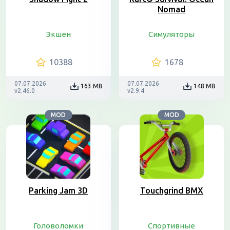
Nomad
Экшен
Симуляторы
10388
1678
07.07.2026
07.07.2026
163 MB
148 MB
v2.46.0
v2.9.4
MOD
MOD
Parking Jam 3D
Touchgrind BMX
Головоломки
Спортивные