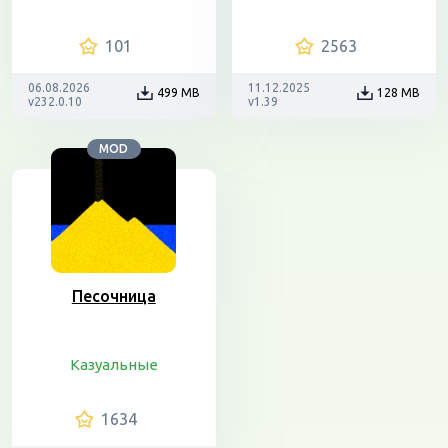
101
2563
06.08.2026
11.12.2025
499 MB
128 MB
v232.0.10
v1.39
MOD
Песочница
Казуальные
1634