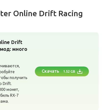
ter Online Drift Racing
line Drift
 [мод: много
ичиваются,
Скачать
робуйте
1.52 GB
чтобы получить
 Drift.
000 монет,
биль RX-7
лама.