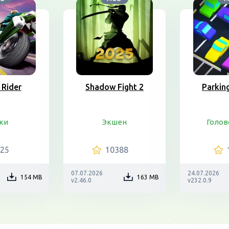
 Rider
Shadow Fight 2
Parkin
ки
Экшен
Голо
025
10388
07.07.2026
24.07.2026
154 MB
163 MB
v2.46.0
v232.0.9