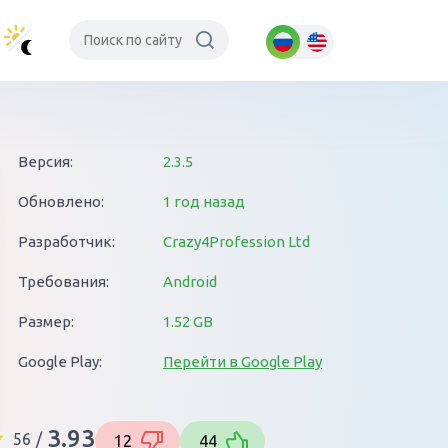
Версия:
2.3.5
Обновлено:
1 год назад
Разработчик:
Crazy4Profession Ltd
Требования:
Android
Размер:
1.52 GB
Google Play:
Перейти в Google Play
3.93
56
/
12
44