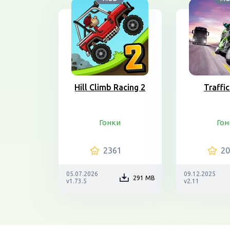
Hill Climb Racing 2
Traffic
Гонки
Гон
2361
2
05.07.2026
09.12.2025
291 MB
v1.73.5
v2.11