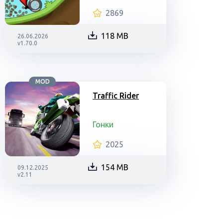
2869
118 MB
26.06.2026
v1.70.0
MOD
Traffic Rider
Гонки
2025
154 MB
09.12.2025
v2.11