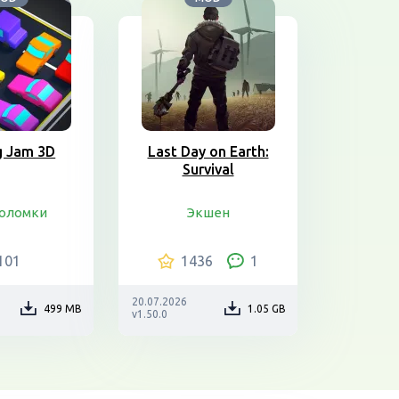
g Jam 3D
Last Day on Earth:
Survival
воломки
Экшен
101
1436
1
20.07.2026
499 MB
1.05 GB
v1.50.0