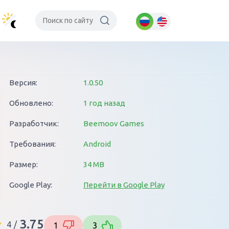
Версия:
1.0.50
Обновлено:
1 год назад
Разработчик:
Beemoov Games
Требования:
Android
Размер:
34 MB
Google Play:
Перейти в Google Play
3.75
4
/
1
3