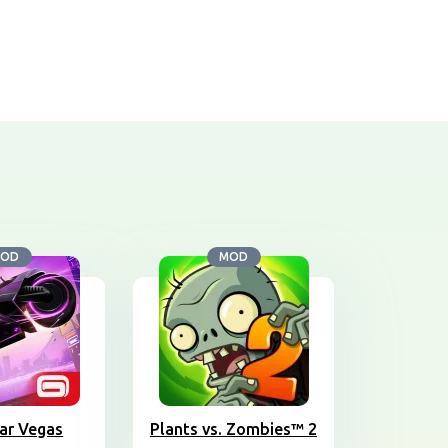
OD
MOD
ar Vegas
Plants vs. Zombies™ 2