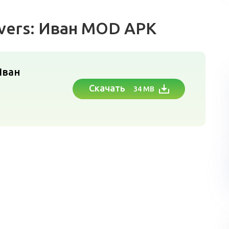
overs: Иван MOD APK
Иван
Скачать
34 MB