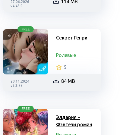
114 MB
27.06.2026
v4.45.9
FREE
Секрет Генри
Ролевые
5
84 MB
29.11.2024
v2.3.77
FREE
Элдария –
Фэнтези роман
Ролевые