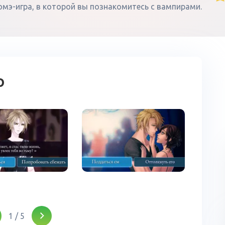
томэ-игра, в которой вы познакомитесь с вампирами.
о
1
/
5