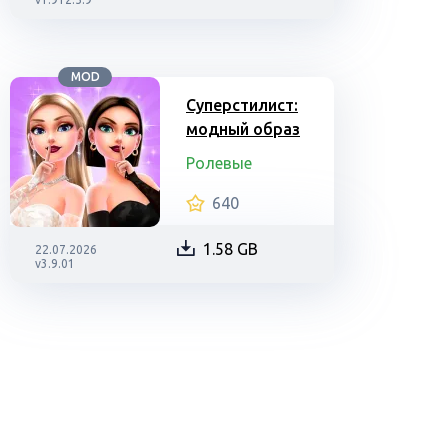
MOD
Суперстилист:
модный образ
Ролевые
640
1.58 GB
22.07.2026
v3.9.01