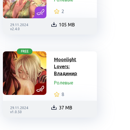
2
105 MB
29.11.2024
v2.4.0
FREE
Moonlight
Lovers:
Владимир
Ролевые
8
37 MB
29.11.2024
v1.0.50