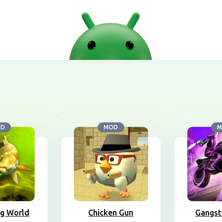
OD
MOD
M
ng World
Chicken Gun
Gangst