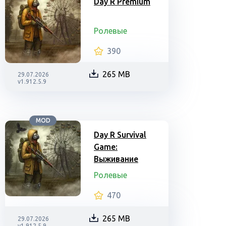
Day R Premium
Ролевые
390
265 MB
29.07.2026
v1.912.5.9
MOD
Day R Survival
Game:
Выживание
Ролевые
470
265 MB
29.07.2026
v1.912.5.9