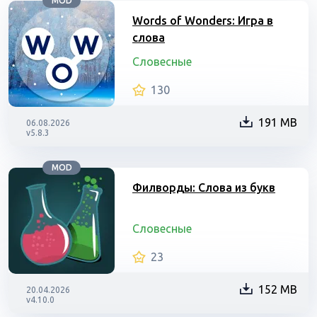
MOD
Words of Wonders: Игра в
слова
Словесные
130
191 MB
06.08.2026
v5.8.3
MOD
Филворды: Слова из букв
Словесные
23
152 MB
20.04.2026
v4.10.0