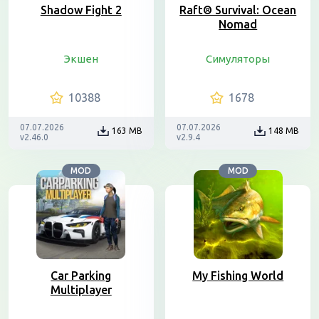
Shadow Fight 2
Raft® Survival: Ocean
Nomad
Экшен
Симуляторы
10388
1678
07.07.2026
07.07.2026
163 MB
148 MB
v2.46.0
v2.9.4
MOD
MOD
Car Parking
My Fishing World
Multiplayer