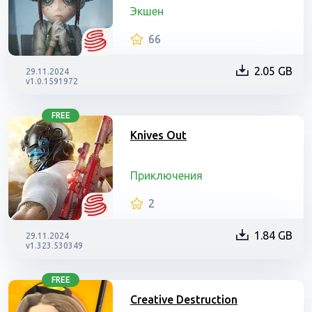
Экшен
66
2.05 GB
29.11.2024
v1.0.1591972
FREE
Knives Out
Приключения
2
1.84 GB
29.11.2024
v1.323.530349
FREE
Creative Destruction