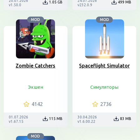
20.07.2026
24.07.2026
1.05 GB
499 MB
v1.50.0
v232.0.9
MOD
MOD
Zombie Catchers
Spaceflight Simulator
Экшен
Симуляторы
4142
2736
01.07.2026
30.04.2026
115 MB
83 MB
v1.67.15
v1.6.00.22
MOD