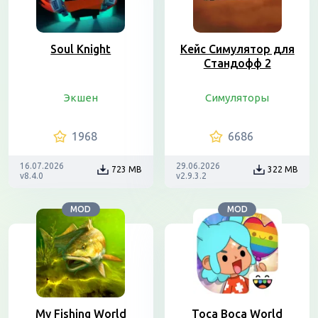
Soul Knight
Кейс Симулятор для
Стандофф 2
Экшен
Симуляторы
1968
6686
16.07.2026
29.06.2026
723 MB
322 MB
v8.4.0
v2.9.3.2
MOD
MOD
My Fishing World
Toca Boca World