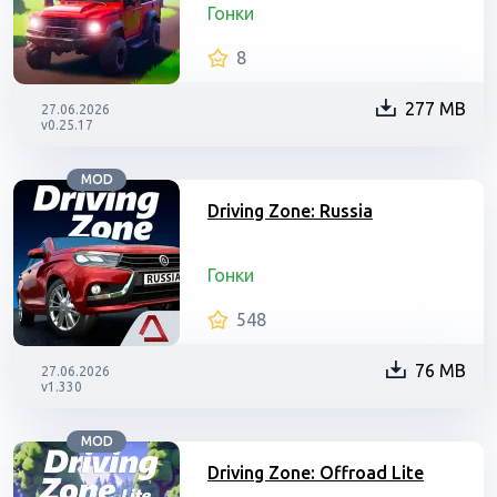
Гонки
8
277 MB
27.06.2026
v0.25.17
MOD
Driving Zone: Russia
Гонки
548
76 MB
27.06.2026
v1.330
MOD
Driving Zone: Offroad Lite