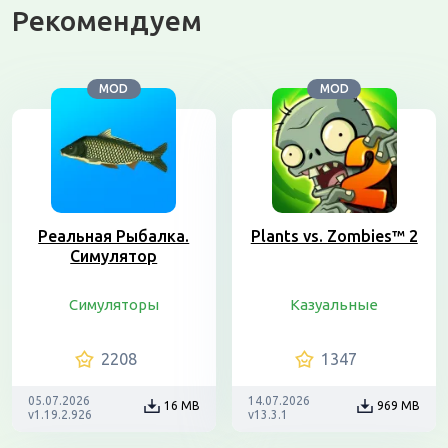
Рекомендуем
MOD
MOD
Реальная Рыбалка.
Plants vs. Zombies™ 2
Симулятор
Симуляторы
Казуальные
2208
1347
05.07.2026
14.07.2026
16 MB
969 MB
v1.19.2.926
v13.3.1