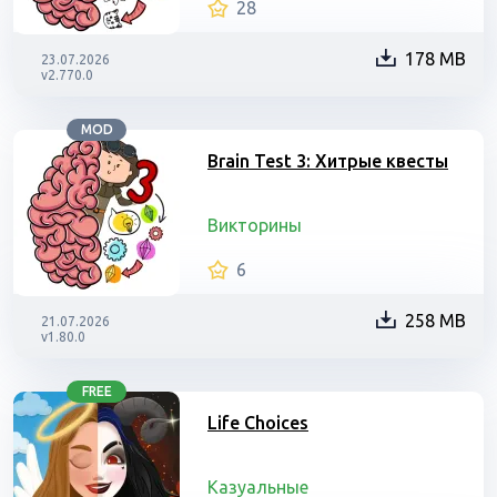
28
178 MB
23.07.2026
v2.770.0
MOD
Brain Test 3: Xитрые квесты
Викторины
6
258 MB
21.07.2026
v1.80.0
FREE
Life Choices
Казуальные