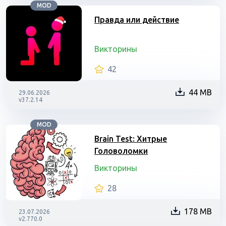
MOD
Правда или действие
Викторины
42
44 MB
29.06.2026
v37.2.14
MOD
Brain Test: Хитрые
Головоломки
Викторины
28
178 MB
23.07.2026
v2.770.0