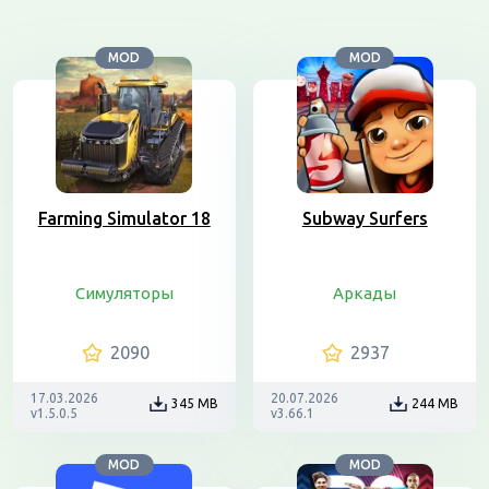
MOD
MOD
Farming Simulator 18
Subway Surfers
Симуляторы
Аркады
2090
2937
17.03.2026
20.07.2026
345 MB
244 MB
v1.5.0.5
v3.66.1
MOD
MOD