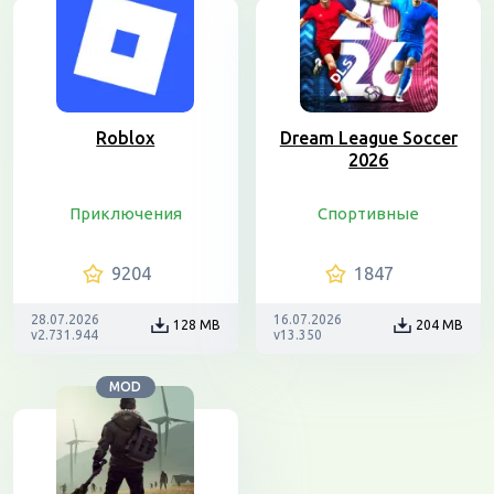
Roblox
Dream League Soccer
2026
Приключения
Спортивные
9204
1847
28.07.2026
16.07.2026
128 MB
204 MB
v2.731.944
v13.350
MOD